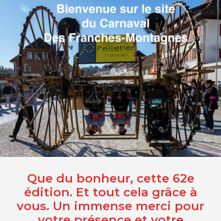
Skip
to
content
Que du bonheur, cette 62e
édition. Et tout cela grâce à
vous. Un immense merci pour
votre présence et votre